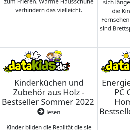
zum Frieren. Warme Hausschuhe
sich läng
verhindern das vielleicht.
die Ki
Fernsehen
sind Brettsp
Kinderküchen und
Energi
Zubehör aus Holz -
PC 
Bestseller Sommer 2022
Hom
Bestsel
lesen
Kinder bilden die Realität die sie