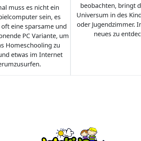
beobachten, bringt 
l muss es nicht ein
Universum in des Ki
ielcomputer sein, es
oder Jugendzimmer. 
r oft eine sparsame und
neues zu entdec
onende PC Variante, um
as Homeschooling zu
nd etwas im Internet
erumzusurfen.