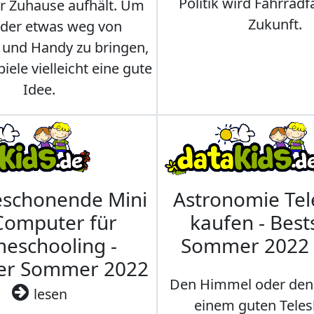
Politik wird Fahrradf
er Zuhause aufhält. Um
Zukunft.
nder etwas weg von
 und Handy zu bringen,
iele vielleicht eine gute
Idee.
eschonende Mini
Astronomie Te
Computer für
kaufen - Best
eschooling -
Sommer 2022
ler Sommer 2022
Den Himmel oder den
lesen
einem guten Teles