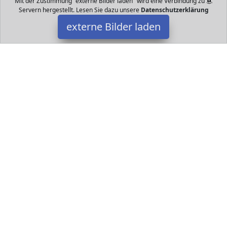
Mit der Zustimmung "externe Bilder laden" wird eine Verbindung zu
Servern hergestellt. Lesen Sie dazu unsere
Datenschutzerklärung
externe Bilder laden
Wild Republic
Spielzeug urgetreuem Design Aus angenehm weichem
Plüschmaterial Wild Republic
Datakids ist Teilnehmer am Partnerprogramm der
EU S.à r.l.
Dieses Partnerprogramm wurde ins Leben gerufen, um Links auf
externe
Internetseiten platzieren zu können. Die Bertreiber von
Datakids verdienen mit Kostenerstattungen durch
mit. Der
Inhalt der Produktseiten auf Datakids kommt von
Service LLC.
Der Inhalt wird wie übertragen und ohne Veränderung
wiedergegeben. Der Inhalt kann sich jederzeit ändern.