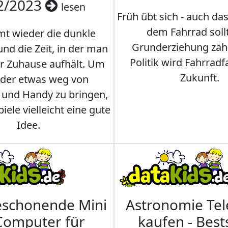
2/2023
lesen
Früh übt sich - auch da
dem Fahrrad soll
t wieder die dunkle
Grunderziehung zähl
und die Zeit, in der man
Politik wird Fahrradf
er Zuhause aufhält. Um
Zukunft.
nder etwas weg von
 und Handy zu bringen,
iele vielleicht eine gute
Idee.
eschonende Mini
Astronomie Te
Computer für
kaufen - Best