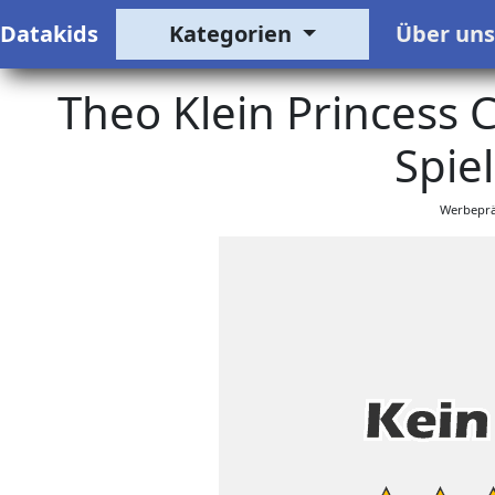
Datakids
Kategorien
Über un
Theo Klein Princess C
Spie
Werbeprä