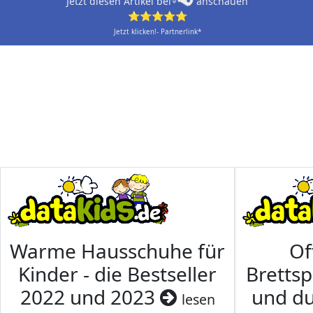
Jetzt diesen Artikel bei
anschauen
⭐⭐⭐⭐⭐
Jetzt klicken!- Partnerlink*
Warme Hausschuhe für
Of
Kinder - die Bestseller
Brettsp
2022 und 2023
und du
lesen