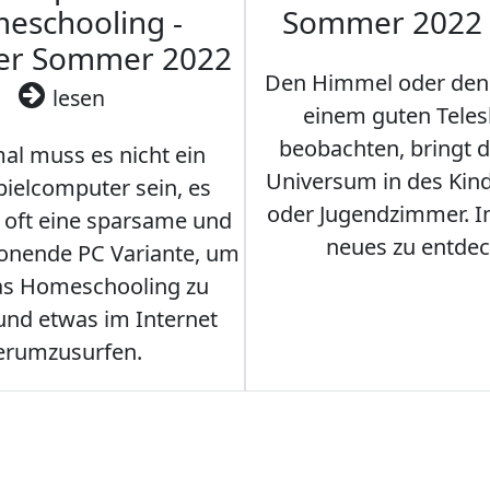
eschooling -
Sommer 2022
ler Sommer 2022
Den Himmel oder den
lesen
einem guten Teles
beobachten, bringt 
l muss es nicht ein
Universum in des Ki
ielcomputer sein, es
oder Jugendzimmer. 
r oft eine sparsame und
neues zu entdec
onende PC Variante, um
as Homeschooling zu
nd etwas im Internet
erumzusurfen.