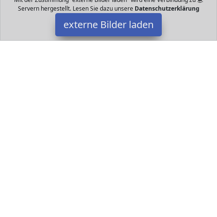
Servern hergestellt. Lesen Sie dazu unsere
Datenschutzerklärung
externe Bilder laden
AC Infinity
Personal Computers AC Infinity MULTIFAN S AI MPF A Leiser USB
Lüfter mm AC Infinity
Datakids ist Teilnehmer am Partnerprogramm der
EU S.à r.l.
Dieses Partnerprogramm wurde ins Leben gerufen, um Links auf
externe
Internetseiten platzieren zu können. Die Bertreiber von
Datakids verdienen mit Kostenerstattungen durch
mit. Der
Inhalt der Produktseiten auf Datakids kommt von
Service LLC.
Der Inhalt wird wie übertragen und ohne Veränderung
wiedergegeben. Der Inhalt kann sich jederzeit ändern.