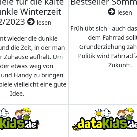
iele für die kalte
Bestseller Som
nkle Winterzeit
lesen
2/2023
lesen
Früh übt sich - auch da
dem Fahrrad soll
t wieder die dunkle
Grunderziehung zähl
und die Zeit, in der man
Politik wird Fahrradf
er Zuhause aufhält. Um
Zukunft.
nder etwas weg von
 und Handy zu bringen,
iele vielleicht eine gute
Idee.