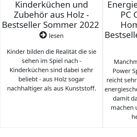
Kinderküchen und
Energi
Zubehör aus Holz -
PC 
Bestseller Sommer 2022
Hom
Bestsel
lesen
Kinder bilden die Realität die sie
sehen im Spiel nach -
Manchma
Kinderküchen sind dabei sehr
Power Sp
beliebt - aus Holz sogar
reicht seh
nachhaltiger als aus Kunststoff.
energiesch
damit d
machen u
h