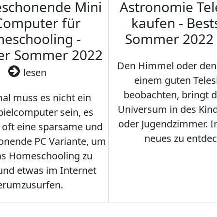
eschonende Mini
Astronomie Te
Computer für
kaufen - Best
eschooling -
Sommer 2022
ler Sommer 2022
Den Himmel oder den
lesen
einem guten Teles
beobachten, bringt 
l muss es nicht ein
Universum in des Ki
ielcomputer sein, es
oder Jugendzimmer. 
r oft eine sparsame und
neues zu entdec
onende PC Variante, um
as Homeschooling zu
nd etwas im Internet
erumzusurfen.