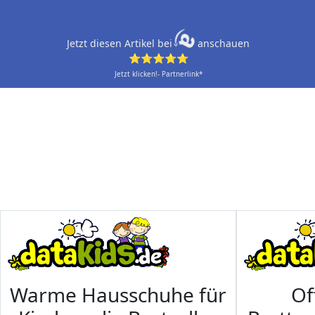
Jetzt diesen Artikel bei
anschauen
⭐⭐⭐⭐⭐
Jetzt klicken!- Partnerlink*
Warme Hausschuhe für
Of