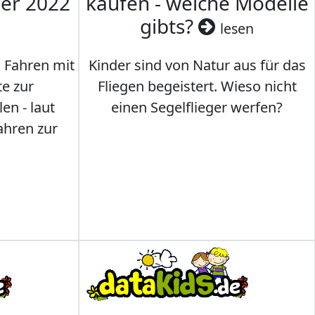
mer 2022
kaufen - welche Modelle
gibts?
lesen
s Fahren mit
Kinder sind von Natur aus für das
te zur
Fliegen begeistert. Wieso nicht
en - laut
einen Segelflieger werfen?
ahren zur