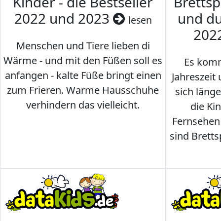
Kinder - die Bestseller
Brettsp
2022 und 2023
und du
lesen
202
Menschen und Tiere lieben di
Wärme - und mit den Füßen soll es
Es komm
anfangen - kalte Füße bringt einen
Jahreszeit 
zum Frieren. Warme Hausschuhe
sich läng
verhindern das vielleicht.
die Ki
Fernsehen
sind Brettsp