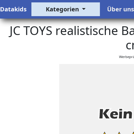
Datakids
Kategorien
Über un
JC TOYS realistische B
c
Werbeprä