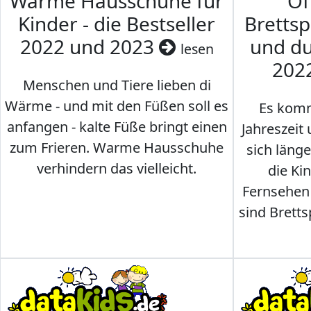
Warme Hausschuhe für
Of
Kinder - die Bestseller
Brettsp
2022 und 2023
und du
lesen
202
Menschen und Tiere lieben di
Wärme - und mit den Füßen soll es
Es komm
anfangen - kalte Füße bringt einen
Jahreszeit 
zum Frieren. Warme Hausschuhe
sich läng
verhindern das vielleicht.
die Ki
Fernsehen
sind Brettsp