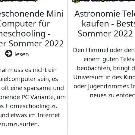
eschonende Mini
Astronomie Te
Computer für
kaufen - Best
eschooling -
Sommer 2022
ler Sommer 2022
Den Himmel oder den
lesen
einem guten Teles
beobachten, bringt 
l muss es nicht ein
Universum in des Ki
ielcomputer sein, es
oder Jugendzimmer. 
r oft eine sparsame und
neues zu entdec
onende PC Variante, um
as Homeschooling zu
nd etwas im Internet
erumzusurfen.