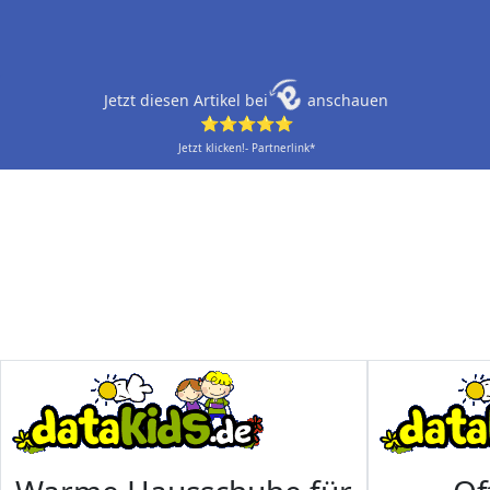
Jetzt diesen Artikel bei
anschauen
⭐⭐⭐⭐⭐
Jetzt klicken!- Partnerlink*