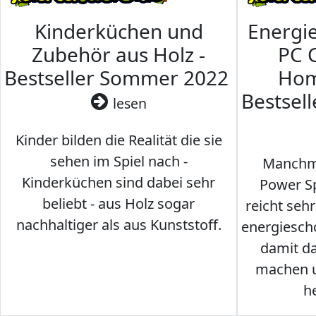
Kinderküchen und
Energi
Zubehör aus Holz -
PC 
Bestseller Sommer 2022
Hom
Bestsel
lesen
Kinder bilden die Realität die sie
sehen im Spiel nach -
Manchma
Kinderküchen sind dabei sehr
Power Sp
beliebt - aus Holz sogar
reicht seh
nachhaltiger als aus Kunststoff.
energiesch
damit d
machen u
h