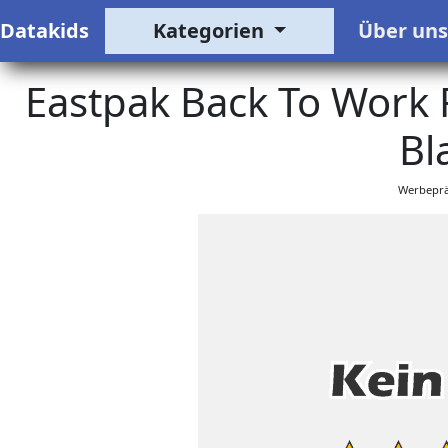
Datakids
Kategorien
Über un
Eastpak Back To Work 
Bl
Werbeprä