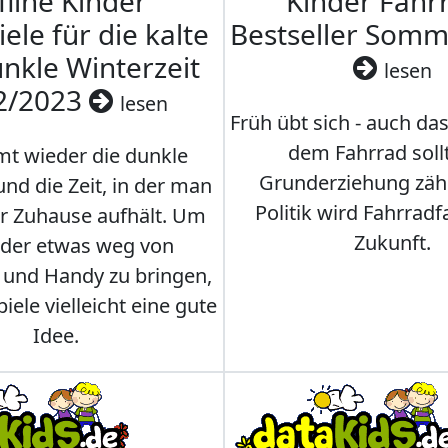
fline Kinder
Kinder Fahrr
iele für die kalte
Bestseller Som
nkle Winterzeit
lesen
2/2023
lesen
Früh übt sich - auch da
dem Fahrrad soll
t wieder die dunkle
Grunderziehung zähl
und die Zeit, in der man
Politik wird Fahrradf
er Zuhause aufhält. Um
Zukunft.
nder etwas weg von
 und Handy zu bringen,
iele vielleicht eine gute
Idee.