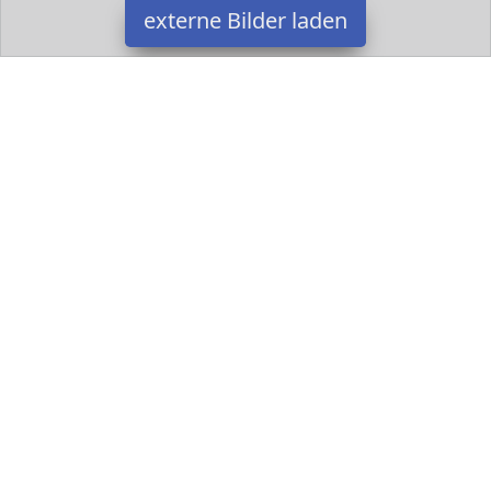
externe Bilder laden
Ravensburger
Spielzeug ormat Alter ab Jahren Format circa x cm Inhalt XXL
Puzzleteile Ravensburger
Datakids ist Teilnehmer am Partnerprogramm der
EU S.à r.l.
Dieses Partnerprogramm wurde ins Leben gerufen, um Links auf
externe
Internetseiten platzieren zu können. Die Bertreiber von
Datakids verdienen mit Kostenerstattungen durch
mit. Der
Inhalt der Produktseiten auf Datakids kommt von
Service LLC.
Der Inhalt wird wie übertragen und ohne Veränderung
wiedergegeben. Der Inhalt kann sich jederzeit ändern.