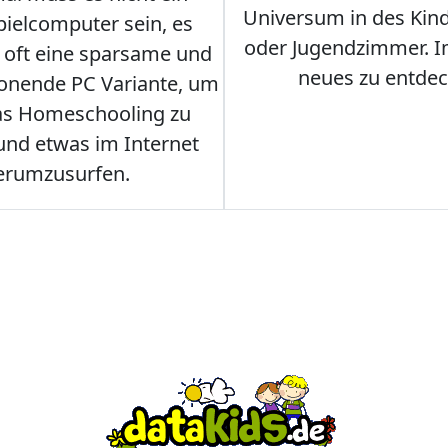
Universum in des Ki
ielcomputer sein, es
oder Jugendzimmer. 
r oft eine sparsame und
neues zu entdec
onende PC Variante, um
as Homeschooling zu
nd etwas im Internet
erumzusurfen.