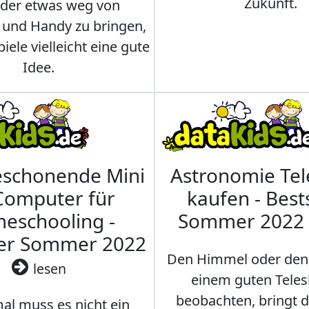
Zukunft.
nder etwas weg von
 und Handy zu bringen,
iele vielleicht eine gute
Idee.
eschonende Mini
Astronomie Te
Computer für
kaufen - Best
eschooling -
Sommer 2022
ler Sommer 2022
Den Himmel oder den
lesen
einem guten Teles
beobachten, bringt 
l muss es nicht ein