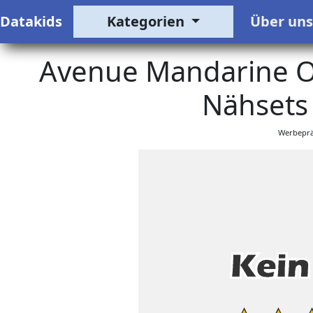
Datakids
Kategorien
Über un
Avenue Mandarine O 
Nähsets 
Werbeprä