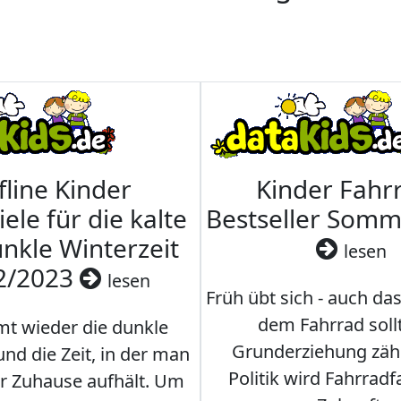
fline Kinder
Kinder Fahrr
iele für die kalte
Bestseller Som
nkle Winterzeit
lesen
2/2023
lesen
Früh übt sich - auch da
dem Fahrrad soll
t wieder die dunkle
Grunderziehung zähl
und die Zeit, in der man
Politik wird Fahrradf
er Zuhause aufhält. Um