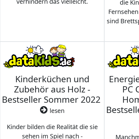
verhindern das vielleicht.
die Ki
Fernsehen
sind Brettsp
Kinderküchen und
Energi
Zubehör aus Holz -
PC 
Bestseller Sommer 2022
Hom
Bestsel
lesen
Kinder bilden die Realität die sie
sehen im Spiel nach -
Manchma