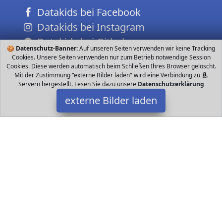
Datakids bei Facebook
Datakids bei Instagram
Datakids bei Github
🍪
Datenschutz-Banner:
Auf unseren Seiten verwenden wir keine Tracking
Cookies. Unsere Seiten verwenden nur zum Betrieb notwendige Session
Cookies. Diese werden automatisch beim Schließen Ihres Browser gelöscht.
Mit der Zustimmung "externe Bilder laden" wird eine Verbindung zu
Servern hergestellt. Lesen Sie dazu unsere
Datenschutzerklärung
externe Bilder laden
SKIP HOP
Babyartikel Skip Hop Bandana Buddies Aktivitätsspielzeug
Plüschtier für B SKIP HOP
Datakids ist Teilnehmer am Partnerprogramm der
EU S.à r.l.
Dieses Partnerprogramm wurde ins Leben gerufen, um Links auf