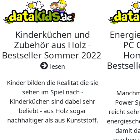
Kinderküchen und
Energi
Zubehör aus Holz -
PC 
Bestseller Sommer 2022
Hom
Bestsel
lesen
Kinder bilden die Realität die sie
sehen im Spiel nach -
Manchma
Kinderküchen sind dabei sehr
Power Sp
beliebt - aus Holz sogar
reicht seh
nachhaltiger als aus Kunststoff.
energiesch
damit d
machen u