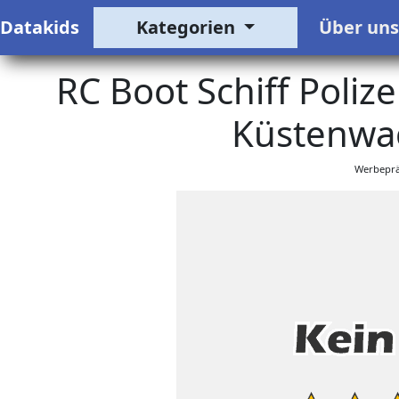
Datakids
Kategorien
Über un
RC Boot Schiff Polize
Küstenwa
Werbeprä