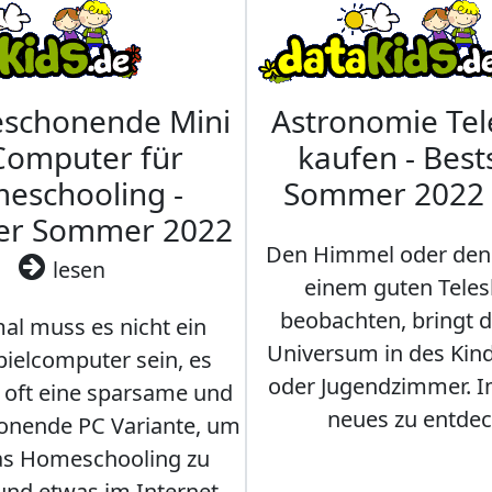
eschonende Mini
Astronomie Te
Computer für
kaufen - Best
eschooling -
Sommer 2022
ler Sommer 2022
Den Himmel oder den
lesen
einem guten Teles
beobachten, bringt 
l muss es nicht ein
Universum in des Ki
ielcomputer sein, es
oder Jugendzimmer. 
r oft eine sparsame und
neues zu entdec
onende PC Variante, um
as Homeschooling zu
nd etwas im Internet