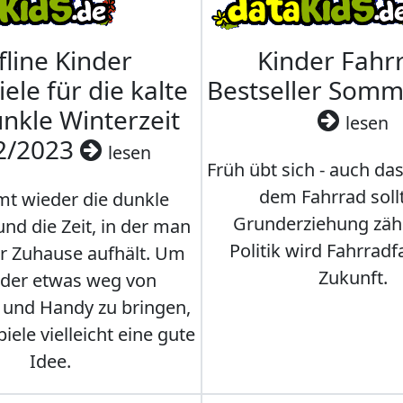
fline Kinder
Kinder Fahrr
iele für die kalte
Bestseller Som
nkle Winterzeit
lesen
2/2023
lesen
Früh übt sich - auch da
dem Fahrrad soll
t wieder die dunkle
Grunderziehung zähl
und die Zeit, in der man
Politik wird Fahrradf
er Zuhause aufhält. Um
Zukunft.
nder etwas weg von
 und Handy zu bringen,
iele vielleicht eine gute
Idee.