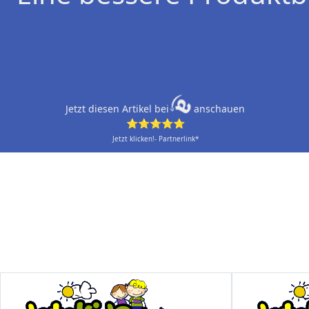
Jetzt diesen Artikel bei
anschauen
⭐⭐⭐⭐⭐
Jetzt klicken!- Partnerlink*