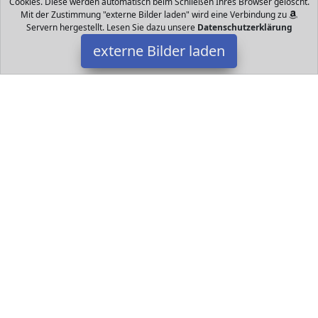
Cookies. Diese werden automatisch beim Schließen Ihres Browser gelöscht.
Mit der Zustimmung "externe Bilder laden" wird eine Verbindung zu
Servern hergestellt. Lesen Sie dazu unsere
Datenschutzerklärung
externe Bilder laden
Zoomion
Camera m Vergrößerung über ein präzises stufenloses Rad mit
integrierte HD Fotofunktion für Bildaufnahmen Digitale
Videoaufnahme mit LED Beleuchtung bis Zoomion
Datakids ist Teilnehmer am Partnerprogramm der
EU S.à r.l.
Dieses Partnerprogramm wurde ins Leben gerufen, um Links auf
externe
Internetseiten platzieren zu können. Die Bertreiber von
Datakids verdienen mit Kostenerstattungen durch
mit. Der
Inhalt der Produktseiten auf Datakids kommt von
Service LLC.
Der Inhalt wird wie übertragen und ohne Veränderung
wiedergegeben. Der Inhalt kann sich jederzeit ändern.