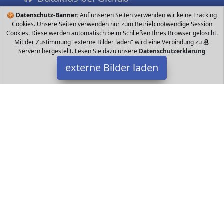
🍪
Datenschutz-Banner:
Auf unseren Seiten verwenden wir keine Tracking
Cookies. Unsere Seiten verwenden nur zum Betrieb notwendige Session
Cookies. Diese werden automatisch beim Schließen Ihres Browser gelöscht.
Mit der Zustimmung "externe Bilder laden" wird eine Verbindung zu
Servern hergestellt. Lesen Sie dazu unsere
Datenschutzerklärung
externe Bilder laden
Schmidt Spiele
Spielzeug Betti Treu wie Gold sind wir immer dann zur Stelle
wenn Sorgen und Nöte so richtig zwicken Ausgebildet wurden wir
an der hochangesehenen Akademie Schmidt Spiele
Datakids ist Teilnehmer am Partnerprogramm der
EU S.à r.l.
Dieses Partnerprogramm wurde ins Leben gerufen, um Links auf
externe
Internetseiten platzieren zu können. Die Bertreiber von
Datakids verdienen mit Kostenerstattungen durch
mit. Der
Inhalt der Produktseiten auf Datakids kommt von
Service LLC.