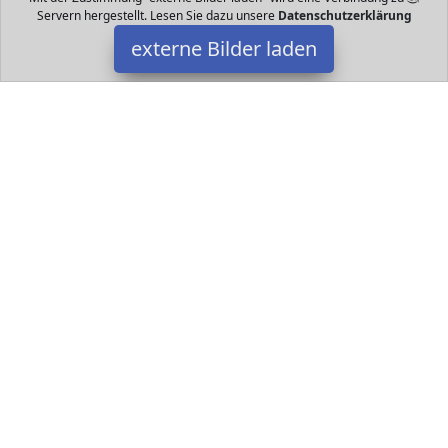
Servern hergestellt. Lesen Sie dazu unsere
Datenschutzerklärung
externe Bilder laden
Steiff
Spielzeug lüsch waschmaschinenfest bei C grün mit CE Zeichen
liegend Steiff
Datakids ist Teilnehmer am Partnerprogramm der
EU S.à r.l.
Dieses Partnerprogramm wurde ins Leben gerufen, um Links auf
externe
Internetseiten platzieren zu können. Die Bertreiber von
Datakids verdienen mit Kostenerstattungen durch
mit. Der
Inhalt der Produktseiten auf Datakids kommt von
Service LLC.
Der Inhalt wird wie übertragen und ohne Veränderung
wiedergegeben. Der Inhalt kann sich jederzeit ändern.