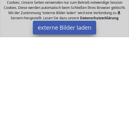
Cookies. Unsere Seiten verwenden nur zum Betrieb notwendige Session
Cookies. Diese werden automatisch beim Schließen Ihres Browser gelöscht.
Mit der Zustimmung "externe Bilder laden" wird eine Verbindung zu
Servern hergestellt. Lesen Sie dazu unsere
Datenschutzerklärung
externe Bilder laden
Vtech
Spielzeug e alle Momente in Bewegung einfängt Zubehör Kamera
Halterung Fahrrad Halterung wasserdichtes Gehäuse
selbstklebende Halterung Aufsteckhalterung Vtech
Datakids ist Teilnehmer am Partnerprogramm der
EU S.à r.l.
Dieses Partnerprogramm wurde ins Leben gerufen, um Links auf
externe
Internetseiten platzieren zu können. Die Bertreiber von
Datakids verdienen mit Kostenerstattungen durch
mit. Der
Inhalt der Produktseiten auf Datakids kommt von
Service LLC.
Der Inhalt wird wie übertragen und ohne Veränderung
wiedergegeben. Der Inhalt kann sich jederzeit ändern.