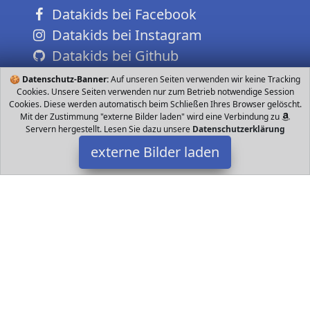
Datakids bei Facebook
Datakids bei Instagram
Datakids bei Github
🍪
Datenschutz-Banner:
Auf unseren Seiten verwenden wir keine Tracking
Cookies. Unsere Seiten verwenden nur zum Betrieb notwendige Session
Cookies. Diese werden automatisch beim Schließen Ihres Browser gelöscht.
Mit der Zustimmung "externe Bilder laden" wird eine Verbindung zu
Servern hergestellt. Lesen Sie dazu unsere
Datenschutzerklärung
externe Bilder laden
Hasbro
Spielzeug Gathering Brettspiel für Fantasy Strategen Mit
Schlüsselelementen des berühmten Sammelkartenspiels und
Spielmechanismen Detailreiche Figuren aus d Hasbro
Datakids ist Teilnehmer am Partnerprogramm der
EU S.à r.l.