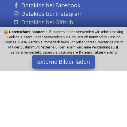
Datakids bei Facebook
Datakids bei Instagram
Datakids bei Github
🍪
Datenschutz-Banner:
Auf unseren Seiten verwenden wir keine Tracking
Cookies. Unsere Seiten verwenden nur zum Betrieb notwendige Session
Cookies. Diese werden automatisch beim Schließen Ihres Browser gelöscht.
Mit der Zustimmung "externe Bilder laden" wird eine Verbindung zu
Servern hergestellt. Lesen Sie dazu unsere
Datenschutzerklärung
externe Bilder laden
LUDI
Spielzeug für Outdoor Spiele Geeignet für Kinder ab zwei Jahren
Wie ein Ferienhaus ist das Landhaus ideal für Outdoor Spiele
Großes Volumen eine LUDI
Datakids ist Teilnehmer am Partnerprogramm der
EU S.à r.l.