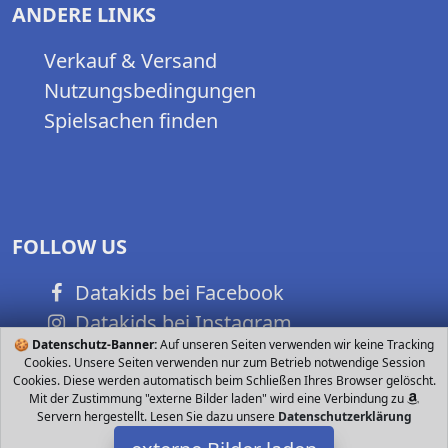
ANDERE LINKS
Verkauf & Versand
Nutzungsbedingungen
Spielsachen finden
FOLLOW US
Datakids bei Facebook
Datakids bei Instagram
🍪
Datenschutz-Banner:
Auf unseren Seiten verwenden wir keine Tracking
Datakids bei Github
Cookies. Unsere Seiten verwenden nur zum Betrieb notwendige Session
Cookies. Diese werden automatisch beim Schließen Ihres Browser gelöscht.
Mit der Zustimmung "externe Bilder laden" wird eine Verbindung zu
Servern hergestellt. Lesen Sie dazu unsere
Datenschutzerklärung