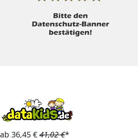
ab 36,45 €
41,02 €
*