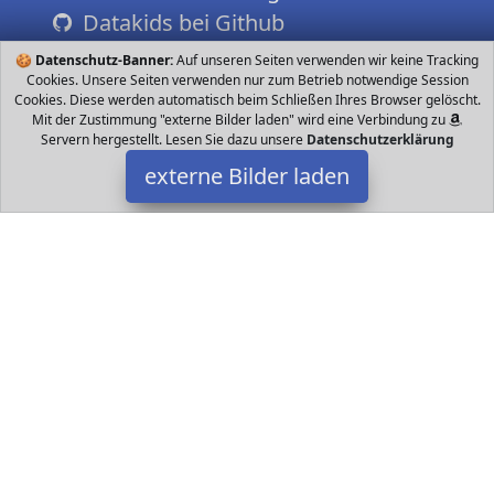
Datakids bei Github
🍪
Datenschutz-Banner:
Auf unseren Seiten verwenden wir keine Tracking
Cookies. Unsere Seiten verwenden nur zum Betrieb notwendige Session
Cookies. Diese werden automatisch beim Schließen Ihres Browser gelöscht.
Mit der Zustimmung "externe Bilder laden" wird eine Verbindung zu
Servern hergestellt. Lesen Sie dazu unsere
Datenschutzerklärung
externe Bilder laden
Jamara
Spielzeug ter Realistischer Motorsound abschaltbar Hupe und
Rückfahrwarnsound Programmierbare Funktionen mit
Wiederholfunktion Radantrieb gelbe LED Signa Jamara
Datakids ist Teilnehmer am Partnerprogramm der
EU S.à r.l.
Dieses Partnerprogramm wurde ins Leben gerufen, um Links auf
externe
Internetseiten platzieren zu können. Die Bertreiber von
Datakids verdienen mit Kostenerstattungen durch
mit. Der