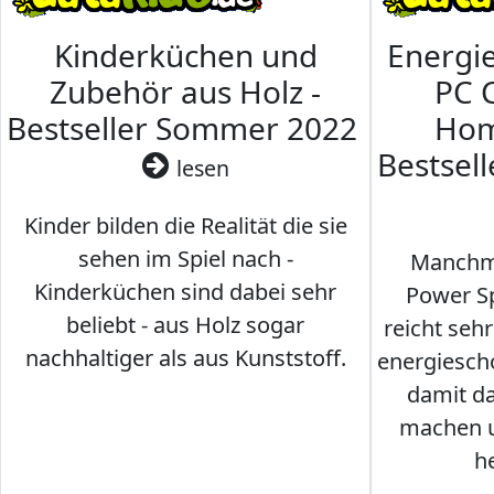
Kinderküchen und
Energi
Zubehör aus Holz -
PC 
Bestseller Sommer 2022
Hom
Bestsel
lesen
Kinder bilden die Realität die sie
sehen im Spiel nach -
Manchma
Kinderküchen sind dabei sehr
Power Sp
beliebt - aus Holz sogar
reicht seh
nachhaltiger als aus Kunststoff.
energiesch
damit d
machen u
h