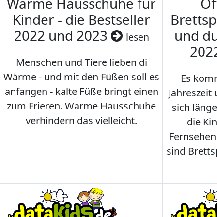
Warme Hausschuhe für
Of
Kinder - die Bestseller
Brettsp
2022 und 2023
und du
lesen
202
Menschen und Tiere lieben di
Wärme - und mit den Füßen soll es
Es komm
anfangen - kalte Füße bringt einen
Jahreszeit 
zum Frieren. Warme Hausschuhe
sich läng
verhindern das vielleicht.
die Ki
Fernsehen
sind Brettsp