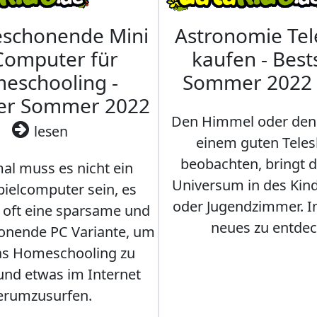
eschonende Mini
Astronomie Te
Computer für
kaufen - Best
eschooling -
Sommer 2022
ler Sommer 2022
Den Himmel oder den
lesen
einem guten Teles
beobachten, bringt 
l muss es nicht ein
Universum in des Ki
ielcomputer sein, es
oder Jugendzimmer. 
r oft eine sparsame und
neues zu entdec
onende PC Variante, um
as Homeschooling zu
nd etwas im Internet
erumzusurfen.