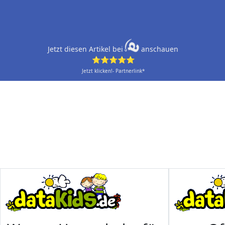
Jetzt diesen Artikel bei
anschauen
⭐⭐⭐⭐⭐
Jetzt klicken!- Partnerlink*