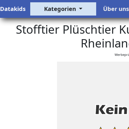
Datakids
Kategorien
Über un
Stofftier Plüschtier 
Rheinland
Werbeprä