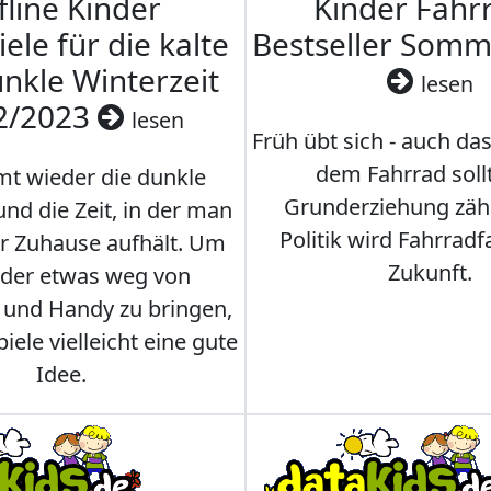
fline Kinder
Kinder Fahrr
iele für die kalte
Bestseller Som
nkle Winterzeit
lesen
2/2023
lesen
Früh übt sich - auch da
dem Fahrrad soll
t wieder die dunkle
Grunderziehung zähl
und die Zeit, in der man
Politik wird Fahrradf
er Zuhause aufhält. Um
Zukunft.
nder etwas weg von
 und Handy zu bringen,
iele vielleicht eine gute
Idee.