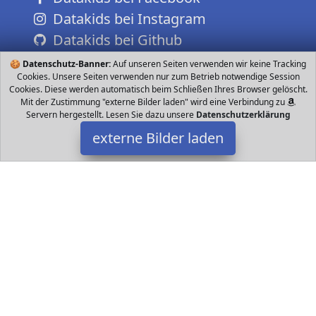
Datakids bei Instagram
Datakids bei Github
🍪
Datenschutz-Banner:
Auf unseren Seiten verwenden wir keine Tracking
Cookies. Unsere Seiten verwenden nur zum Betrieb notwendige Session
Cookies. Diese werden automatisch beim Schließen Ihres Browser gelöscht.
Mit der Zustimmung "externe Bilder laden" wird eine Verbindung zu
Servern hergestellt. Lesen Sie dazu unsere
Datenschutzerklärung
externe Bilder laden
Chicco
Babyartikel ddy der Ihr Kind in den Schlaf begleitet indem er dank
zauberhafter Lichteffekte und sanfter Musik eine magische
Atmosphäre schafft unterschiedli Chicco
Datakids ist Teilnehmer am Partnerprogramm der
EU S.à r.l.
Dieses Partnerprogramm wurde ins Leben gerufen, um Links auf