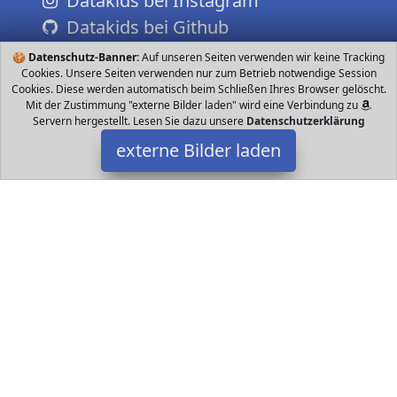
Datakids bei Instagram
Datakids bei Github
🍪
Datenschutz-Banner:
Auf unseren Seiten verwenden wir keine Tracking
Cookies. Unsere Seiten verwenden nur zum Betrieb notwendige Session
Cookies. Diese werden automatisch beim Schließen Ihres Browser gelöscht.
Mit der Zustimmung "externe Bilder laden" wird eine Verbindung zu
Servern hergestellt. Lesen Sie dazu unsere
Datenschutzerklärung
externe Bilder laden
Kosmos
Spielzeug ach zusammenbauen und loslegen Mit Limonade kann
Strom erzeugt werden Digital Uhr mit selbst erzeugtem Strom
betreiben Spiel und Lernspaß Empfohle Kosmos
Datakids ist Teilnehmer am Partnerprogramm der
EU S.à r.l.
Dieses Partnerprogramm wurde ins Leben gerufen, um Links auf
externe
Internetseiten platzieren zu können. Die Bertreiber von
Datakids verdienen mit Kostenerstattungen durch
mit. Der