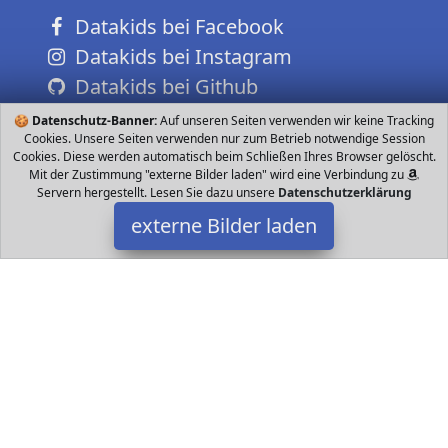
Datakids bei Facebook
Datakids bei Instagram
Datakids bei Github
🍪
Datenschutz-Banner:
Auf unseren Seiten verwenden wir keine Tracking
Cookies. Unsere Seiten verwenden nur zum Betrieb notwendige Session
Cookies. Diese werden automatisch beim Schließen Ihres Browser gelöscht.
Mit der Zustimmung "externe Bilder laden" wird eine Verbindung zu
Servern hergestellt. Lesen Sie dazu unsere
Datenschutzerklärung
externe Bilder laden
Förster Stofftiere
Spielzeug tasievollen Spielspaß des Kindes Größe cm Farbe
schwarz altweiß Position liegend Qualitätsprodukt hergestellt in
Handarbeit Reinigung w Förster Stofftiere
Datakids ist Teilnehmer am Partnerprogramm der
EU S.à r.l.