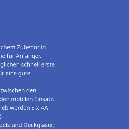
ichem Zubehör in
ie für Anfänger.
lichen schnell erste
r eine gute
l zwischen den
den mobilen Einsatz.
ieb werden 3 x AA
).
bels und Deckgläser;