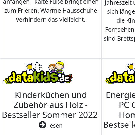
anfangen - kalte Füße bringt einen
Jahreszeit 
zum Frieren. Warme Hausschuhe
sich läng
verhindern das vielleicht.
die Ki
Fernsehen
sind Brettsp
Kinderküchen und
Energi
Zubehör aus Holz -
PC 
Bestseller Sommer 2022
Hom
Bestsel
lesen