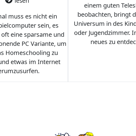
lesen
einem guten Teles
beobachten, bringt 
l muss es nicht ein
Universum in des Ki
ielcomputer sein, es
oder Jugendzimmer. 
r oft eine sparsame und
neues zu entdec
onende PC Variante, um
as Homeschooling zu
nd etwas im Internet
erumzusurfen.