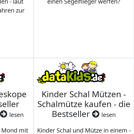
en - laut
einen Segelflieger werfen?
ahren zur
leskope
Kinder Schal Mützen -
seller
Schalmütze kaufen - die
Bestseller
lesen
lesen
 Mond mit
Kinder Schal und Mütze in einem -