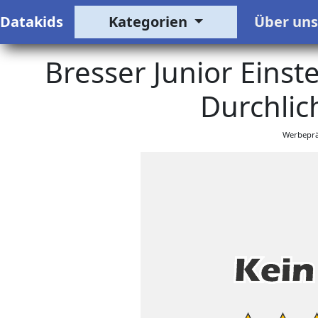
Datakids
Kategorien
Über un
Bresser Junior Einst
Durchlic
Werbeprä