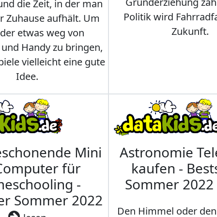
Grunderziehung zähl
und die Zeit, in der man
Politik wird Fahrradf
er Zuhause aufhält. Um
Zukunft.
nder etwas weg von
 und Handy zu bringen,
iele vielleicht eine gute
Idee.
eschonende Mini
Astronomie Te
Computer für
kaufen - Best
eschooling -
Sommer 2022
ler Sommer 2022
Den Himmel oder den