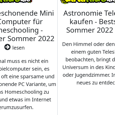
eschonende Mini
Astronomie Te
Computer für
kaufen - Best
eschooling -
Sommer 2022
ler Sommer 2022
Den Himmel oder den
lesen
einem guten Teles
beobachten, bringt 
l muss es nicht ein
Universum in des Ki
ielcomputer sein, es
oder Jugendzimmer. 
r oft eine sparsame und
neues zu entdec
onende PC Variante, um
as Homeschooling zu
nd etwas im Internet
erumzusurfen.