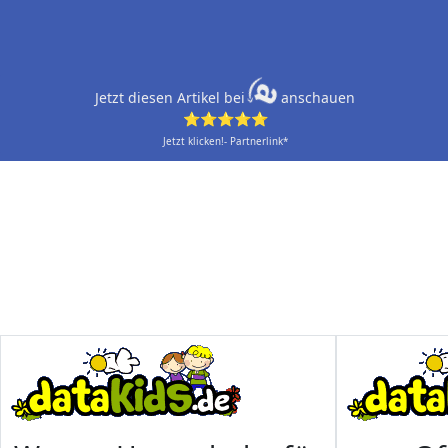
Jetzt diesen Artikel bei
anschauen
⭐⭐⭐⭐⭐
Jetzt klicken!- Partnerlink*