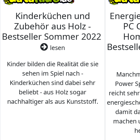
Kinderküchen und
Energi
Zubehör aus Holz -
PC 
Bestseller Sommer 2022
Hom
Bestsel
lesen
Kinder bilden die Realität die sie
sehen im Spiel nach -
Manchma
Kinderküchen sind dabei sehr
Power Sp
beliebt - aus Holz sogar
reicht seh
nachhaltiger als aus Kunststoff.
energiesch
damit d
machen u
h