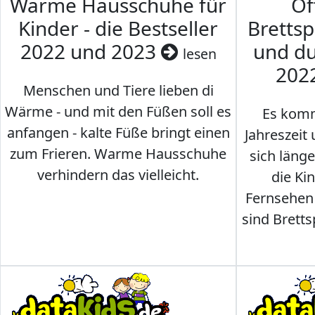
Warme Hausschuhe für
Of
Kinder - die Bestseller
Brettsp
2022 und 2023
und du
lesen
202
Menschen und Tiere lieben di
Wärme - und mit den Füßen soll es
Es komm
anfangen - kalte Füße bringt einen
Jahreszeit 
zum Frieren. Warme Hausschuhe
sich läng
verhindern das vielleicht.
die Ki
Fernsehen
sind Brettsp