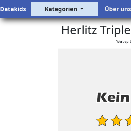
Datakids
Kategorien
Über un
Herlitz Triple 
Werbeprä