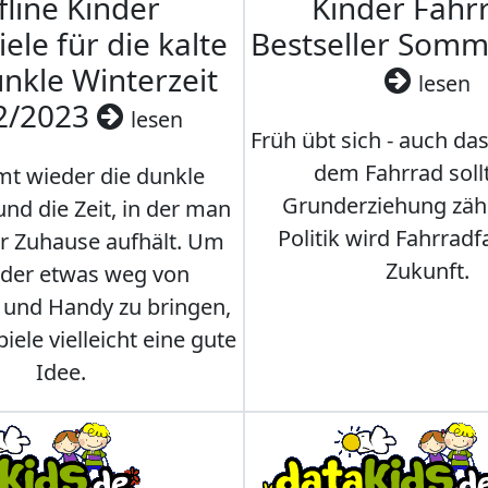
fline Kinder
Kinder Fahrr
iele für die kalte
Bestseller Som
nkle Winterzeit
lesen
2/2023
lesen
Früh übt sich - auch da
dem Fahrrad soll
t wieder die dunkle
Grunderziehung zähl
und die Zeit, in der man
Politik wird Fahrradf
er Zuhause aufhält. Um
Zukunft.
nder etwas weg von
 und Handy zu bringen,
iele vielleicht eine gute
Idee.