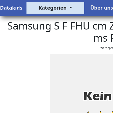
Datakids
Kategorien
Über un
Samsung S F FHU cm Z
ms 
Werbeprä