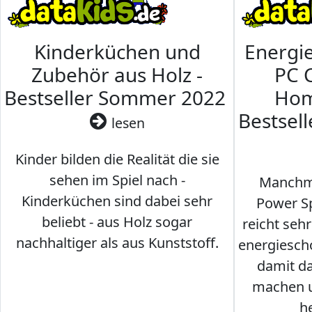
Kinderküchen und
Energi
Zubehör aus Holz -
PC 
Bestseller Sommer 2022
Hom
Bestsel
lesen
Kinder bilden die Realität die sie
sehen im Spiel nach -
Manchma
Kinderküchen sind dabei sehr
Power Sp
beliebt - aus Holz sogar
reicht seh
nachhaltiger als aus Kunststoff.
energiesch
damit d
machen u
h