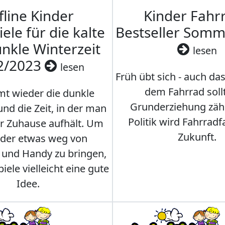
fline Kinder
Kinder Fahrr
iele für die kalte
Bestseller Som
nkle Winterzeit
lesen
2/2023
lesen
Früh übt sich - auch da
dem Fahrrad soll
t wieder die dunkle
Grunderziehung zähl
und die Zeit, in der man
Politik wird Fahrradf
er Zuhause aufhält. Um
Zukunft.
nder etwas weg von
 und Handy zu bringen,
iele vielleicht eine gute
Idee.