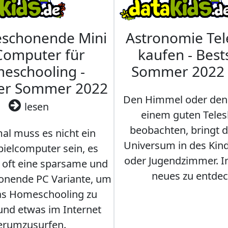
eschonende Mini
Astronomie Te
Computer für
kaufen - Best
eschooling -
Sommer 2022
ler Sommer 2022
Den Himmel oder den
lesen
einem guten Teles
beobachten, bringt 
l muss es nicht ein
Universum in des Ki
ielcomputer sein, es
oder Jugendzimmer. 
r oft eine sparsame und
neues zu entdec
onende PC Variante, um
as Homeschooling zu
nd etwas im Internet
erumzusurfen.