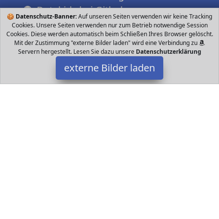
Datakids bei Github
🍪
Datenschutz-Banner:
Auf unseren Seiten verwenden wir keine Tracking
Cookies. Unsere Seiten verwenden nur zum Betrieb notwendige Session
Cookies. Diese werden automatisch beim Schließen Ihres Browser gelöscht.
Mit der Zustimmung "externe Bilder laden" wird eine Verbindung zu
Servern hergestellt. Lesen Sie dazu unsere
Datenschutzerklärung
externe Bilder laden
Pik&Roll
Ausrüstung tenräder Vollgummireifen aus EVA ISO weicher Sattel
Schutzblech Stabilisatoren Richtstock Pik&Roll
Datakids ist Teilnehmer am Partnerprogramm der
EU S.à r.l.
Dieses Partnerprogramm wurde ins Leben gerufen, um Links auf
externe
Internetseiten platzieren zu können. Die Bertreiber von
Datakids verdienen mit Kostenerstattungen durch
mit. Der
Inhalt der Produktseiten auf Datakids kommt von
Service LLC.