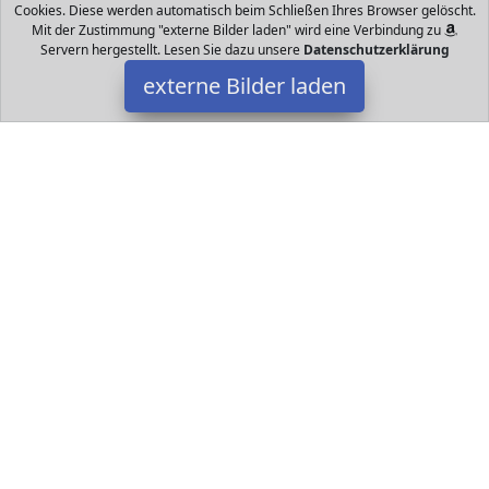
Cookies. Diese werden automatisch beim Schließen Ihres Browser gelöscht.
Mit der Zustimmung "externe Bilder laden" wird eine Verbindung zu
Servern hergestellt. Lesen Sie dazu unsere
Datenschutzerklärung
externe Bilder laden
Hasbro Gaming
Spielzeug wachsene erforderlich Rüssel über cm hoch Exklusiv
Batterien Ab Jahren Spieler Hasbro Gaming
Datakids ist Teilnehmer am Partnerprogramm der
EU S.à r.l.
Dieses Partnerprogramm wurde ins Leben gerufen, um Links auf
externe
Internetseiten platzieren zu können. Die Bertreiber von
Datakids verdienen mit Kostenerstattungen durch
mit. Der
Inhalt der Produktseiten auf Datakids kommt von
Service LLC.
Der Inhalt wird wie übertragen und ohne Veränderung
wiedergegeben. Der Inhalt kann sich jederzeit ändern.