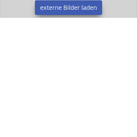
externe Bilder laden
Hasbro Gaming
Spielzeug tionsspiel Perfekt für einen lustigen Abend in der
Gruppe Mit neuen Kommandos und mehr Spieler Hasbro Gaming
Datakids ist Teilnehmer am Partnerprogramm der
EU S.à r.l.
Dieses Partnerprogramm wurde ins Leben gerufen, um Links auf
externe
Internetseiten platzieren zu können. Die Bertreiber von
Datakids verdienen mit Kostenerstattungen durch
mit. Der
Inhalt der Produktseiten auf Datakids kommt von
Service LLC.
Der Inhalt wird wie übertragen und ohne Veränderung
wiedergegeben. Der Inhalt kann sich jederzeit ändern.