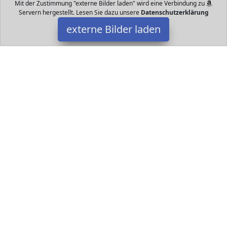
Mit der Zustimmung "externe Bilder laden" wird eine Verbindung zu
Servern hergestellt. Lesen Sie dazu unsere
Datenschutzerklärung
externe Bilder laden
COBI
Spielzeug COBI Garantie für hohe Qualität Das Set enthält eine
illustrierte Bedienungsanleitung Mit anderen Marken kompatibel
Hergestellt in Polen EU COBI
Datakids ist Teilnehmer am Partnerprogramm der
EU S.à r.l.
Dieses Partnerprogramm wurde ins Leben gerufen, um Links auf
externe
Internetseiten platzieren zu können. Die Bertreiber von
Datakids verdienen mit Kostenerstattungen durch
mit. Der
Inhalt der Produktseiten auf Datakids kommt von
Service LLC.
Der Inhalt wird wie übertragen und ohne Veränderung
wiedergegeben. Der Inhalt kann sich jederzeit ändern.