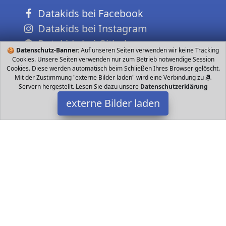
Datakids bei Facebook
Datakids bei Instagram
Datakids bei Github
🍪
Datenschutz-Banner:
Auf unseren Seiten verwenden wir keine Tracking
Cookies. Unsere Seiten verwenden nur zum Betrieb notwendige Session
Cookies. Diese werden automatisch beim Schließen Ihres Browser gelöscht.
Mit der Zustimmung "externe Bilder laden" wird eine Verbindung zu
Servern hergestellt. Lesen Sie dazu unsere
Datenschutzerklärung
externe Bilder laden
Bebebi
Babyartikel Bebebi Bellami Hartgummireifen in Weiß in Kombi
Kinderwa Bebebi
Datakids ist Teilnehmer am Partnerprogramm der
EU S.à r.l.
Dieses Partnerprogramm wurde ins Leben gerufen, um Links auf