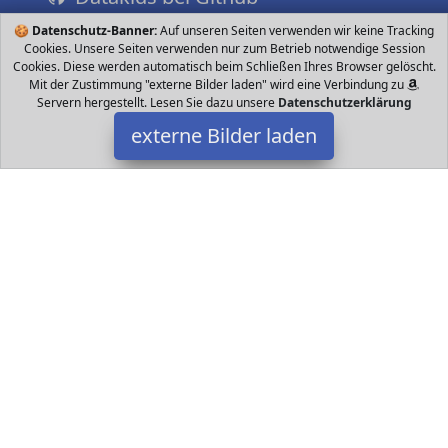
🍪
Datenschutz-Banner:
Auf unseren Seiten verwenden wir keine Tracking
Cookies. Unsere Seiten verwenden nur zum Betrieb notwendige Session
Cookies. Diese werden automatisch beim Schließen Ihres Browser gelöscht.
Mit der Zustimmung "externe Bilder laden" wird eine Verbindung zu
Servern hergestellt. Lesen Sie dazu unsere
Datenschutzerklärung
externe Bilder laden
Schmidt Spiele
Spielzeug Lotti Treu wie Gold sind wir immer dann zur Stelle wenn
Sorgen und Nöte so richtig zwicken Ausgebildet wurden wir an
der hochangesehenen Akademie Schmidt Spiele
Datakids ist Teilnehmer am Partnerprogramm der
EU S.à r.l.
Dieses Partnerprogramm wurde ins Leben gerufen, um Links auf
externe
Internetseiten platzieren zu können. Die Bertreiber von
Datakids verdienen mit Kostenerstattungen durch
mit. Der
Inhalt der Produktseiten auf Datakids kommt von
Service LLC.