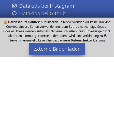
Datakids bei Instagram
Datakids bei Github
🍪
Datenschutz-Banner:
Auf unseren Seiten verwenden wir keine Tracking
Cookies. Unsere Seiten verwenden nur zum Betrieb notwendige Session
Cookies. Diese werden automatisch beim Schließen Ihres Browser gelöscht.
Mit der Zustimmung "externe Bilder laden" wird eine Verbindung zu
Servern hergestellt. Lesen Sie dazu unsere
Datenschutzerklärung
externe Bilder laden
Ocean 5
Spielzeug ASS Das neue Trendspiel Kubb aus Skandinavien bietet
Spiel Spaß für die ganze Familie OUTDOOR FUN Mit dem Original
Wikinger Wurfspiel oder Holz Sc Ocean 5
Datakids ist Teilnehmer am Partnerprogramm der
EU S.à r.l.
Dieses Partnerprogramm wurde ins Leben gerufen, um Links auf
externe
Internetseiten platzieren zu können. Die Bertreiber von