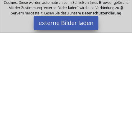
Cookies. Diese werden automatisch beim Schließen Ihres Browser gelöscht.
Mit der Zustimmung "externe Bilder laden" wird eine Verbindung zu
Servern hergestellt. Lesen Sie dazu unsere
Datenschutzerklärung
externe Bilder laden
ELEGOO
Elektronik OO UNO R Starter Kit mit verschiedenen Komponenten
UNO R Entwicklungsboard USB Kabel LC Display Widerstände
LEDs Netzteil Relais St ELEGOO
Datakids ist Teilnehmer am Partnerprogramm der
EU S.à r.l.
Dieses Partnerprogramm wurde ins Leben gerufen, um Links auf
externe
Internetseiten platzieren zu können. Die Bertreiber von
Datakids verdienen mit Kostenerstattungen durch
mit. Der
Inhalt der Produktseiten auf Datakids kommt von
Service LLC.
Der Inhalt wird wie übertragen und ohne Veränderung
wiedergegeben. Der Inhalt kann sich jederzeit ändern.