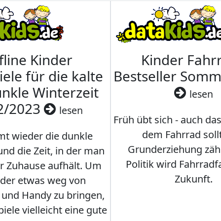
fline Kinder
Kinder Fahrr
iele für die kalte
Bestseller Som
nkle Winterzeit
lesen
2/2023
lesen
Früh übt sich - auch da
dem Fahrrad soll
t wieder die dunkle
Grunderziehung zähl
und die Zeit, in der man
Politik wird Fahrradf
er Zuhause aufhält. Um
Zukunft.
nder etwas weg von
 und Handy zu bringen,
iele vielleicht eine gute