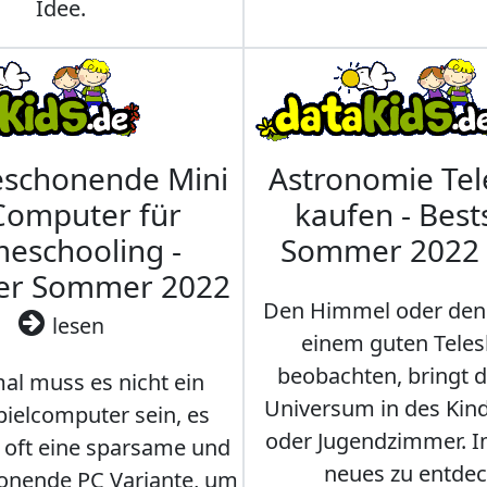
Idee.
eschonende Mini
Astronomie Te
Computer für
kaufen - Best
eschooling -
Sommer 2022
ler Sommer 2022
Den Himmel oder den
lesen
einem guten Teles
beobachten, bringt 
l muss es nicht ein
Universum in des Ki
ielcomputer sein, es
oder Jugendzimmer. 
r oft eine sparsame und
neues zu entdec
onende PC Variante, um