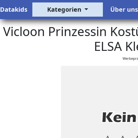
Datakids
Kategorien
Über un
Vicloon Prinzessin Kos
ELSA Kl
Werbeprä