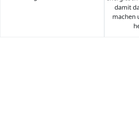
damit d
machen u
h