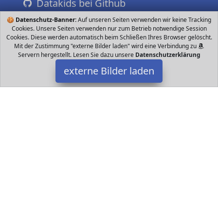
Datakids bei Github
🍪
Datenschutz-Banner:
Auf unseren Seiten verwenden wir keine Tracking
Cookies. Unsere Seiten verwenden nur zum Betrieb notwendige Session
Cookies. Diese werden automatisch beim Schließen Ihres Browser gelöscht.
Mit der Zustimmung "externe Bilder laden" wird eine Verbindung zu
Servern hergestellt. Lesen Sie dazu unsere
Datenschutzerklärung
externe Bilder laden
Mattel-barbie
Spielzeug Bräutigam ist bereit sein Jawort zu geben Seinen
großen Tag feiert er in einem schwarzen Smoking mit
pinkfarbener Fliege die perfekt zum Outfit s Mattel-barbie
Datakids ist Teilnehmer am Partnerprogramm der
EU S.à r.l.
Dieses Partnerprogramm wurde ins Leben gerufen, um Links auf
externe
Internetseiten platzieren zu können. Die Bertreiber von
Datakids verdienen mit Kostenerstattungen durch
mit. Der
Inhalt der Produktseiten auf Datakids kommt von
Service LLC.