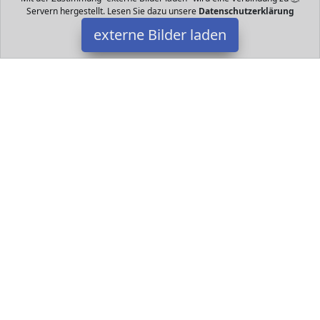
Servern hergestellt. Lesen Sie dazu unsere
Datenschutzerklärung
externe Bilder laden
Top Lamination Laminiertechnik
ier komplett durchgefärbt Format DIN A x mm g qm Blatt Top
Lamination Laminiertechnik
Datakids ist Teilnehmer am Partnerprogramm der
EU S.à r.l.
Dieses Partnerprogramm wurde ins Leben gerufen, um Links auf
externe
Internetseiten platzieren zu können. Die Bertreiber von
Datakids verdienen mit Kostenerstattungen durch
mit. Der
Inhalt der Produktseiten auf Datakids kommt von
Service LLC.
Der Inhalt wird wie übertragen und ohne Veränderung
wiedergegeben. Der Inhalt kann sich jederzeit ändern.