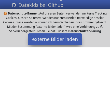
Datakids bei Github
🍪
Datenschutz-Banner:
Auf unseren Seiten verwenden wir keine Tracking
Cookies. Unsere Seiten verwenden nur zum Betrieb notwendige Session
Cookies. Diese werden automatisch beim Schließen Ihres Browser gelöscht.
Mit der Zustimmung "externe Bilder laden" wird eine Verbindung zu
Servern hergestellt. Lesen Sie dazu unsere
Datenschutzerklärung
externe Bilder laden
Rubie's
Spielzeug r Kragen mit Fliege und Mütze RUBIE S offiziell
lizenziert Produkt getestet um alle erforderlichen europäischen
und britischen Standards einschli Rubie's
Datakids ist Teilnehmer am Partnerprogramm der
EU S.à r.l.
Dieses Partnerprogramm wurde ins Leben gerufen, um Links auf
externe
Internetseiten platzieren zu können. Die Bertreiber von
Datakids verdienen mit Kostenerstattungen durch
mit. Der