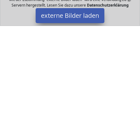
Servern hergestellt. Lesen Sie dazu unsere
Datenschutzerklärung
externe Bilder laden
Simbans
Personal Computers TIKEL ENTHALTEN Eine hochwertige
abnehmbare Tastatur ein universelles Netzteil und eine
vorinstallierte Displayschutzfolie Ein Gesamtwert von Simbans
Datakids ist Teilnehmer am Partnerprogramm der
EU S.à r.l.
Dieses Partnerprogramm wurde ins Leben gerufen, um Links auf
externe
Internetseiten platzieren zu können. Die Bertreiber von
Datakids verdienen mit Kostenerstattungen durch
mit. Der
Inhalt der Produktseiten auf Datakids kommt von
Service LLC.
Der Inhalt wird wie übertragen und ohne Veränderung
wiedergegeben. Der Inhalt kann sich jederzeit ändern.