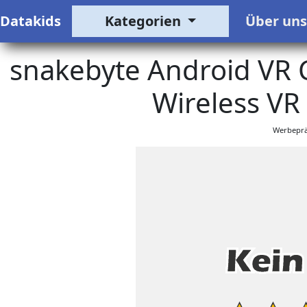
Datakids
Kategorien
Über un
snakebyte Android VR
Wireless V
Werbeprä