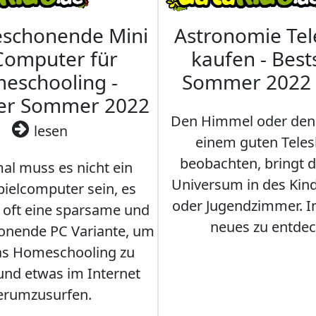
eschonende Mini
Astronomie Te
Computer für
kaufen - Best
eschooling -
Sommer 2022
ler Sommer 2022
Den Himmel oder den
lesen
einem guten Teles
beobachten, bringt 
l muss es nicht ein
Universum in des Ki
ielcomputer sein, es
oder Jugendzimmer. 
r oft eine sparsame und
neues zu entdec
onende PC Variante, um
as Homeschooling zu
nd etwas im Internet
erumzusurfen.