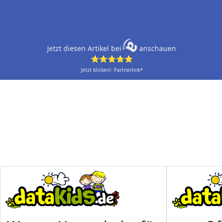
Jetzt diesen Artikel bei
anschauen
⭐⭐⭐⭐⭐
Jetzt klicken!- Partnerlink*