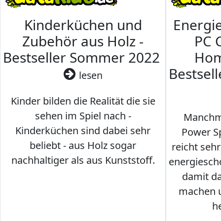
Kinderküchen und
Energi
Zubehör aus Holz -
PC 
Bestseller Sommer 2022
Hom
Bestsel
lesen
Kinder bilden die Realität die sie
sehen im Spiel nach -
Manchma
Kinderküchen sind dabei sehr
Power Sp
beliebt - aus Holz sogar
reicht seh
nachhaltiger als aus Kunststoff.
energiesch
damit d
machen u
h