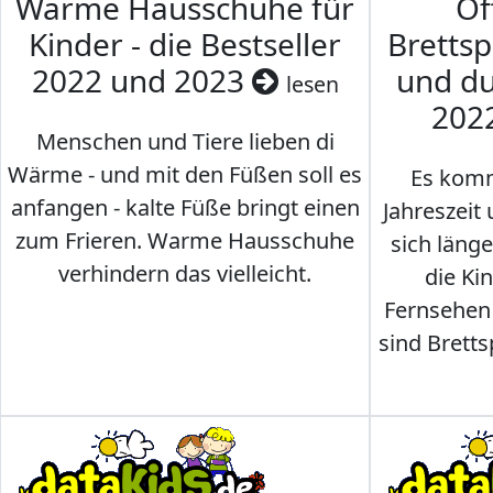
Warme Hausschuhe für
Of
Kinder - die Bestseller
Brettsp
2022 und 2023
und du
lesen
202
Menschen und Tiere lieben di
Wärme - und mit den Füßen soll es
Es komm
anfangen - kalte Füße bringt einen
Jahreszeit 
zum Frieren. Warme Hausschuhe
sich läng
verhindern das vielleicht.
die Ki
Fernsehen
sind Brettsp