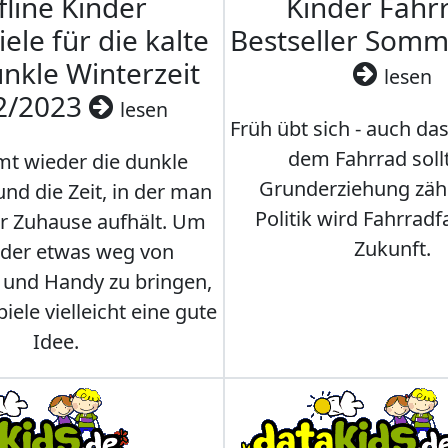
fline Kinder
Kinder Fahrr
iele für die kalte
Bestseller Som
nkle Winterzeit
lesen
2/2023
lesen
Früh übt sich - auch da
dem Fahrrad soll
t wieder die dunkle
Grunderziehung zähl
und die Zeit, in der man
Politik wird Fahrradf
er Zuhause aufhält. Um
Zukunft.
nder etwas weg von
 und Handy zu bringen,
iele vielleicht eine gute
Idee.