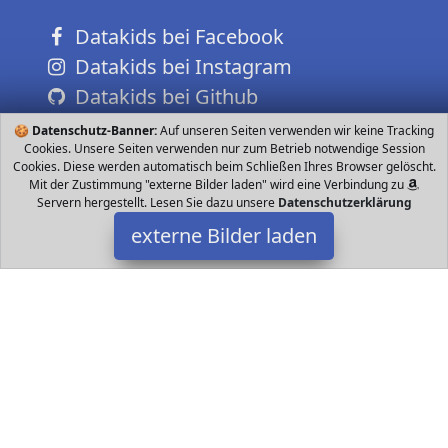
Datakids bei Facebook
Datakids bei Instagram
Datakids bei Github
🍪
Datenschutz-Banner:
Auf unseren Seiten verwenden wir keine Tracking
Cookies. Unsere Seiten verwenden nur zum Betrieb notwendige Session
Cookies. Diese werden automatisch beim Schließen Ihres Browser gelöscht.
Mit der Zustimmung "externe Bilder laden" wird eine Verbindung zu
Servern hergestellt. Lesen Sie dazu unsere
Datenschutzerklärung
externe Bilder laden
Eichhorn
Spielzeug OS Constructor tlg Buchenholz FSC by HEROS
Hergestellt in Deutschland verbaubaubar mit HEROS Constructor
tlg Buchenholz FSC by HEROS H Eichhorn
Datakids ist Teilnehmer am Partnerprogramm der
EU S.à r.l.