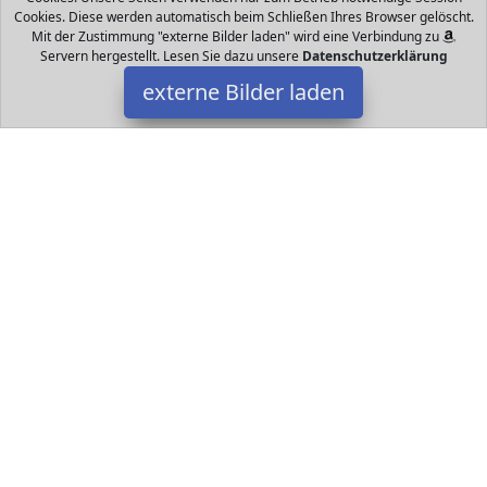
Cookies. Diese werden automatisch beim Schließen Ihres Browser gelöscht.
Mit der Zustimmung "externe Bilder laden" wird eine Verbindung zu
Servern hergestellt. Lesen Sie dazu unsere
Datenschutzerklärung
externe Bilder laden
Kostümplanet
Spielzeug Kostümplanet Indianer Kostüm Kinder Junge
Faschingskostüme J Kostümplanet
Datakids ist Teilnehmer am Partnerprogramm der
EU S.à r.l.
Dieses Partnerprogramm wurde ins Leben gerufen, um Links auf
externe
Internetseiten platzieren zu können. Die Bertreiber von
Datakids verdienen mit Kostenerstattungen durch
mit. Der
Inhalt der Produktseiten auf Datakids kommt von
Service LLC.
Der Inhalt wird wie übertragen und ohne Veränderung
wiedergegeben. Der Inhalt kann sich jederzeit ändern.