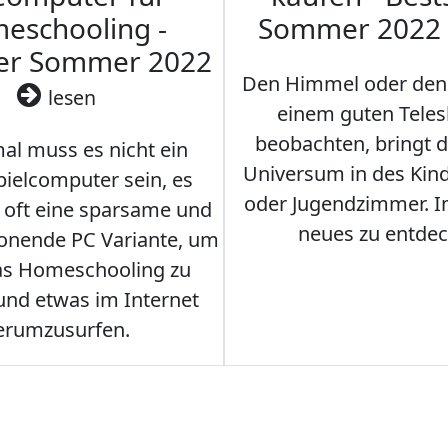
eschooling -
Sommer 2022
ler Sommer 2022
Den Himmel oder den
lesen
einem guten Teles
beobachten, bringt 
l muss es nicht ein
Universum in des Ki
ielcomputer sein, es
oder Jugendzimmer. 
r oft eine sparsame und
neues zu entdec
onende PC Variante, um
as Homeschooling zu
nd etwas im Internet
erumzusurfen.