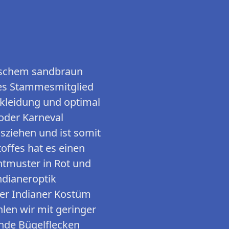
pischem sandbraun
tes Stammesmitglied
rkleidung und optimal
 oder Karneval
sziehen und ist somit
offes hat es einen
ntmuster in Rot und
ndianeroptik
er Indianer Kostüm
len wir mit geringer
ende Bügelflecken