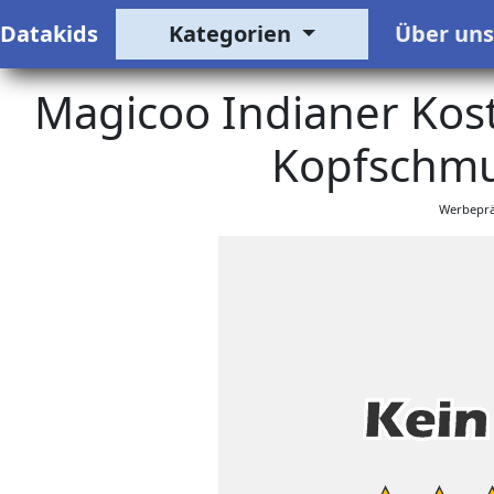
Datakids
Kategorien
Über un
Magicoo Indianer Kos
Kopfschmu
Werbeprä