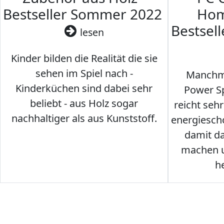
Bestseller Sommer 2022
Hom
Bestsel
lesen
Kinder bilden die Realität die sie
sehen im Spiel nach -
Manchma
Kinderküchen sind dabei sehr
Power Sp
beliebt - aus Holz sogar
reicht seh
nachhaltiger als aus Kunststoff.
energiesch
damit d
machen u
h