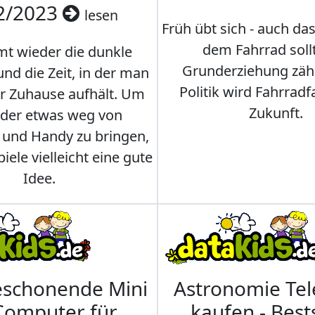
2/2023
lesen
Früh übt sich - auch da
dem Fahrrad soll
t wieder die dunkle
Grunderziehung zähl
und die Zeit, in der man
Politik wird Fahrradf
er Zuhause aufhält. Um
Zukunft.
nder etwas weg von
 und Handy zu bringen,
iele vielleicht eine gute
Idee.
eschonende Mini
Astronomie Te
Computer für
kaufen - Best