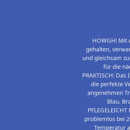
HOWGH! Mit di
gehalten, verwa
und gleichsam zum
für die n
PRAKTISCH: Das In
die perfekte V
angenehmen Tra
Blau. Br
PFLEGELEICHT F
problemlos bei 
Temperatur au