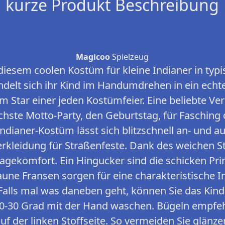
kurze Produkt Beschreibung
Magicoo
Spielzeug
esem coolen Kostüm für kleine Indianer in ty
ndelt sich ihr Kind im Handumdrehen in ein ech
 Star einer jeden Kostümfeier. Eine beliebte Ve
ächste Motto-Party, den Geburtstag, für Fasching
dianer-Kostüm lässt sich blitzschnell an- und au
erkleidung für Straßenfeste. Dank des weichen St
gekomfort. Ein Hingucker sind die schicken Pri
aune Fransen sorgen für eine charakteristische I
alls mal was daneben geht, können Sie das Kind
20-30 Grad mit der Hand waschen. Bügeln empfeh
f der linken Stoffseite. So vermeiden Sie glänz