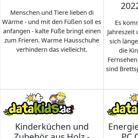
202
Menschen und Tiere lieben di
Wärme - und mit den Füßen soll es
Es komm
anfangen - kalte Füße bringt einen
Jahreszeit 
zum Frieren. Warme Hausschuhe
sich läng
verhindern das vielleicht.
die Ki
Fernsehen
sind Brettsp
Kinderküchen und
Energi
Zubehör aus Holz -
PC 