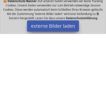
🍪
Datenschutz-Banner:
Auf unseren Seiten verwenden wir keine Tracking
Cookies. Unsere Seiten verwenden nur zum Betrieb notwendige Session
Cookies. Diese werden automatisch beim Schließen Ihres Browser gelöscht.
Mit der Zustimmung "externe Bilder laden" wird eine Verbindung zu
Servern hergestellt. Lesen Sie dazu unsere
Datenschutzerklärung
externe Bilder laden
PTS
Spielzeug Weiche Oberfläche mit Samt Effekt Über cm groß
ORIGINAL genehmigte offiziell Disney und Hologramm von
Authentizität PTS
Datakids ist Teilnehmer am Partnerprogramm der
EU S.à r.l.
Dieses Partnerprogramm wurde ins Leben gerufen, um Links auf
externe
Internetseiten platzieren zu können. Die Bertreiber von
Datakids verdienen mit Kostenerstattungen durch
mit. Der
Inhalt der Produktseiten auf Datakids kommt von
Service LLC.
Der Inhalt wird wie übertragen und ohne Veränderung
wiedergegeben. Der Inhalt kann sich jederzeit ändern.