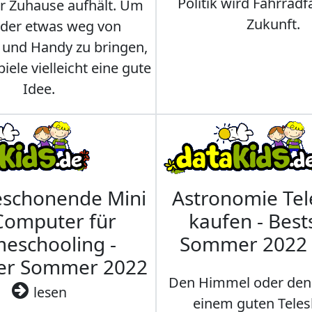
Politik wird Fahrradf
er Zuhause aufhält. Um
Zukunft.
nder etwas weg von
 und Handy zu bringen,
iele vielleicht eine gute
Idee.
eschonende Mini
Astronomie Te
Computer für
kaufen - Best
eschooling -
Sommer 2022
ler Sommer 2022
Den Himmel oder den
lesen
einem guten Teles