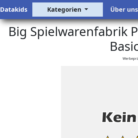
Datakids
Kategorien
Über un
Big Spielwarenfabrik P
Basic
Werbeprä