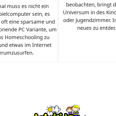
beobachten, bringt 
l muss es nicht ein
Universum in des Ki
ielcomputer sein, es
oder Jugendzimmer. 
r oft eine sparsame und
neues zu entdec
onende PC Variante, um
as Homeschooling zu
nd etwas im Internet
erumzusurfen.