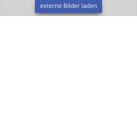
externe Bilder laden
Stamp
Ausrüstung annensichere Bereifung gummiertem klemmbar
Sattel und Lenker Verstellbare Stamp
Datakids ist Teilnehmer am Partnerprogramm der
EU S.à r.l.
Dieses Partnerprogramm wurde ins Leben gerufen, um Links auf
externe
Internetseiten platzieren zu können. Die Bertreiber von
Datakids verdienen mit Kostenerstattungen durch
mit. Der
Inhalt der Produktseiten auf Datakids kommt von
Service LLC.
Der Inhalt wird wie übertragen und ohne Veränderung
wiedergegeben. Der Inhalt kann sich jederzeit ändern.