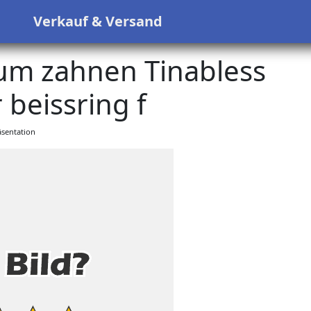
s
Verkauf & Versand
zum zahnen Tinabless
 beissring f
sentation