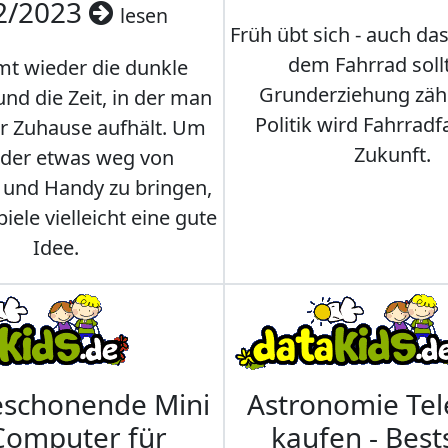
2/2023
lesen
Früh übt sich - auch da
dem Fahrrad soll
t wieder die dunkle
Grunderziehung zähl
und die Zeit, in der man
Politik wird Fahrradf
er Zuhause aufhält. Um
Zukunft.
nder etwas weg von
 und Handy zu bringen,
iele vielleicht eine gute
Idee.
eschonende Mini
Astronomie Te
Computer für
kaufen - Best