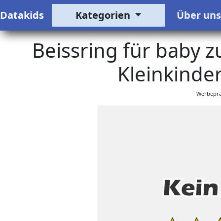
Datakids
Kategorien
Über un
Beissring für baby 
Kleinkinder
Werbeprä