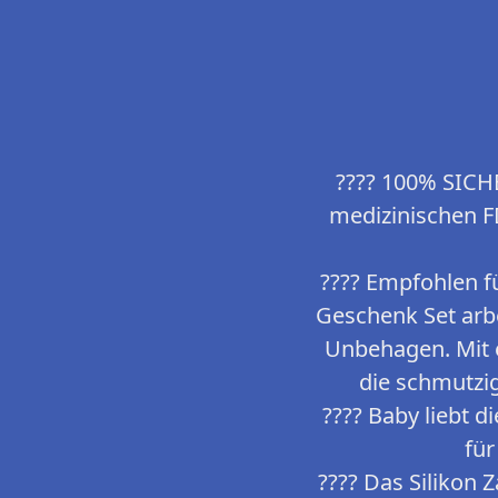
???? 100% SICH
medizinischen F
???? Empfohlen f
Geschenk Set arbe
Unbehagen. Mit e
die schmutzi
???? Baby liebt d
für
???? Das Silikon 