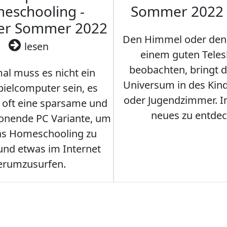
eschooling -
Sommer 2022
ler Sommer 2022
Den Himmel oder den
lesen
einem guten Teles
beobachten, bringt 
l muss es nicht ein
Universum in des Ki
ielcomputer sein, es
oder Jugendzimmer. 
r oft eine sparsame und
neues zu entdec
onende PC Variante, um
as Homeschooling zu
nd etwas im Internet
erumzusurfen.