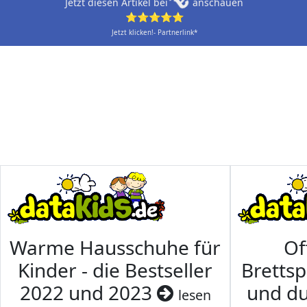
Jetzt diesen Artikel bei
anschauen
⭐⭐⭐⭐⭐
Jetzt klicken!- Partnerlink*
Warme Hausschuhe für
Of
Kinder - die Bestseller
Brettsp
2022 und 2023
und du
lesen