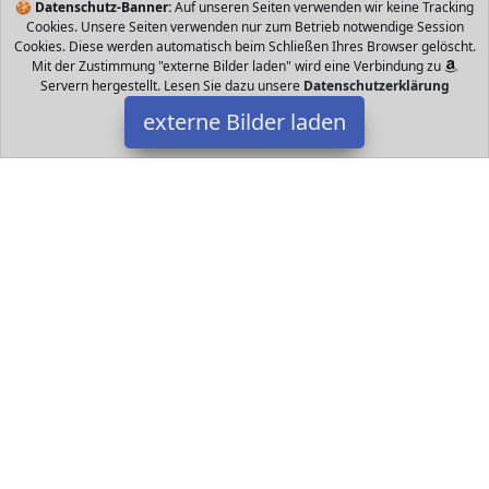
🍪
Datenschutz-Banner:
Auf unseren Seiten verwenden wir keine Tracking
Cookies. Unsere Seiten verwenden nur zum Betrieb notwendige Session
Cookies. Diese werden automatisch beim Schließen Ihres Browser gelöscht.
Mit der Zustimmung "externe Bilder laden" wird eine Verbindung zu
Servern hergestellt. Lesen Sie dazu unsere
Datenschutzerklärung
externe Bilder laden
Playmobil
Spielzeug Figuren Ohne Kummet kann die erwachsene Figur ohne
Sattel reiten Der Picknickkorb kann von einer Figur getragen
werden Mit Figuren Pferd und viel Playmobil
Datakids ist Teilnehmer am Partnerprogramm der
EU S.à r.l.
Dieses Partnerprogramm wurde ins Leben gerufen, um Links auf
externe
Internetseiten platzieren zu können. Die Bertreiber von
Datakids verdienen mit Kostenerstattungen durch
mit. Der
Inhalt der Produktseiten auf Datakids kommt von
Service LLC.
Der Inhalt wird wie übertragen und ohne Veränderung