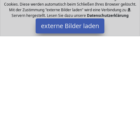
Cookies. Diese werden automatisch beim Schließen Ihres Browser gelöscht.
Mit der Zustimmung "externe Bilder laden" wird eine Verbindung zu
Servern hergestellt. Lesen Sie dazu unsere
Datenschutzerklärung
externe Bilder laden
Oball
Babyartikel Oball Inneres Multi texturierte Schlaufen für Zahnen
Schmerzlinderung bei gereizten Gaumen Oball
Datakids ist Teilnehmer am Partnerprogramm der
EU S.à r.l.
Dieses Partnerprogramm wurde ins Leben gerufen, um Links auf
externe
Internetseiten platzieren zu können. Die Bertreiber von
Datakids verdienen mit Kostenerstattungen durch
mit. Der
Inhalt der Produktseiten auf Datakids kommt von
Service LLC.
Der Inhalt wird wie übertragen und ohne Veränderung
wiedergegeben. Der Inhalt kann sich jederzeit ändern.