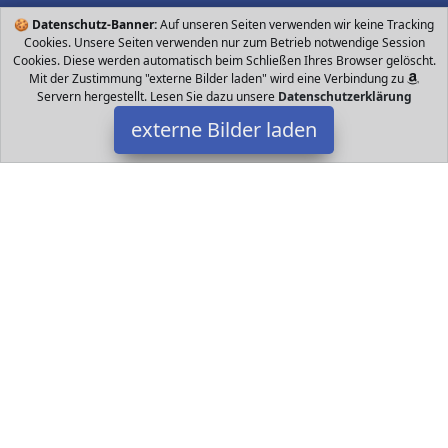
🍪
Datenschutz-Banner:
Auf unseren Seiten verwenden wir keine Tracking
Cookies. Unsere Seiten verwenden nur zum Betrieb notwendige Session
Cookies. Diese werden automatisch beim Schließen Ihres Browser gelöscht.
Mit der Zustimmung "externe Bilder laden" wird eine Verbindung zu
Servern hergestellt. Lesen Sie dazu unsere
Datenschutzerklärung
externe Bilder laden
Ravensburger
Spielzeug chnellmerker von bis Jahren D Suchspiel mit doppeltem
Boden Schult Konzentration und Gedächtnis Jede Menge echt
pyramidales Zubehör Ca Min Ravensburger
Datakids ist Teilnehmer am Partnerprogramm der
EU S.à r.l.
Dieses Partnerprogramm wurde ins Leben gerufen, um Links auf
externe
Internetseiten platzieren zu können. Die Bertreiber von
Datakids verdienen mit Kostenerstattungen durch
mit. Der
Inhalt der Produktseiten auf Datakids kommt von
Service LLC.
Der Inhalt wird wie übertragen und ohne Veränderung