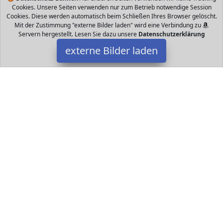
Cookies. Unsere Seiten verwenden nur zum Betrieb notwendige Session
Cookies. Diese werden automatisch beim Schließen Ihres Browser gelöscht.
Mit der Zustimmung "externe Bilder laden" wird eine Verbindung zu
Servern hergestellt. Lesen Sie dazu unsere
Datenschutzerklärung
externe Bilder laden
Acepad
Personal Computers Pie Update Juni Überarbeitete Tastaturtasche
Stabilere Halterung an allen vier Ecken v Überarbeitetes Design
Überarbeitete Touchpan Acepad
Datakids ist Teilnehmer am Partnerprogramm der
EU S.à r.l.
Dieses Partnerprogramm wurde ins Leben gerufen, um Links auf
externe
Internetseiten platzieren zu können. Die Bertreiber von
Datakids verdienen mit Kostenerstattungen durch
mit. Der
Inhalt der Produktseiten auf Datakids kommt von
Service LLC.
Der Inhalt wird wie übertragen und ohne Veränderung
wiedergegeben. Der Inhalt kann sich jederzeit ändern.